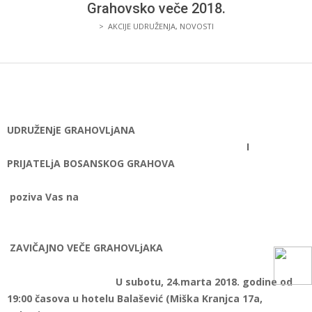
I
Grahovsko veče 2018.
>
AKCIJE UDRUŽENJA
,
NOVOSTI
PRIJATELJA
BOSANSKOG
GRAHOVA
UDRUŽENjE GRAHOVLjANA
I
PRIJATELjA BOSANSKOG GRAHOVA
poziva Vas na
ZAVIČAJNO VEČE GRAHOVLjAKA
U subotu, 24.marta 2018. godine od
19:00 časova u hotelu Balašević (Miška Kranjca 17a,