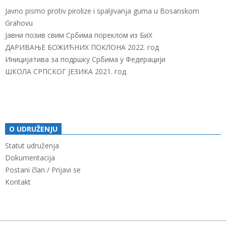
Javno pismo protiv pirolize i spaljivanja guma u Bosanskom
Grahovu
Јавни позив свим Србима пореклом из БиХ
ДАРИВАЊЕ БОЖИЋНИХ ПОКЛОНА 2022. год
Иницијатива за подршку Србима у Федерацији
ШКОЛА СРПСКОГ ЈЕЗИКА 2021. год
O UDRUŽENJU
Statut udruženja
Dokumentacija
Postani član / Prijavi se
Kontakt