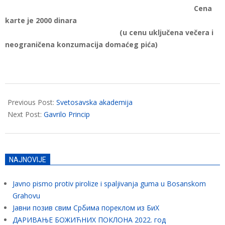
Cena
karte je 2000 dinara
(u cenu uključena večera i
neograničena konzumacija domaćeg pića)
2018-
02-
Previous Post:
Svetosavska akademija
01
Next Post:
Gavrilo Princip
NAJNOVIJE
Javno pismo protiv pirolize i spaljivanja guma u Bosanskom
Grahovu
Јавни позив свим Србима пореклом из БиХ
ДАРИВАЊЕ БОЖИЋНИХ ПОКЛОНА 2022. год