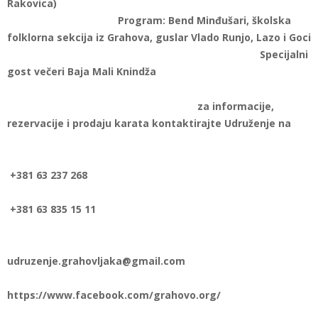
Rakovica)
Program: Bend Minđušari, školska
folklorna sekcija iz Grahova, guslar Vlado Runjo, Lazo i Goci
Specijalni
gost večeri Baja Mali Knindža
za informacije,
rezervacije i prodaju karata kontaktirajte Udruženje na
+381 63 237 268
+381 63 835 15 11
udruzenje.grahovljaka@gmail.com
https://www.facebook.com/grahovo.org/