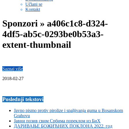
Učlani se
Kontakt
Sponzori »
a406c1c8-d324-
4df5-ab5c-0293be0b53a3-
extent-thumbnail
Saznaj više
2018-02-27
Poslednji tekstovi
Javno pismo protiv pirolize i spaljivanja guma u Bosanskom
Grahovu
Јавни позив свим Србима пореклом из БиХ
ДАРИВАЊЕ БОЖИЋНИХ ПОКЛОНА 2022. год