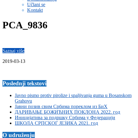
Učlani se
Kontakt
PCA_9836
Saznaj više
2019-03-13
Poslednji tekstovi
Javno pismo protiv pirolize i spaljivanja guma u Bosanskom
Grahovu
Јавни позив свим Србима пореклом из БиХ
ДАРИВАЊЕ БОЖИЋНИХ ПОКЛОНА 2022. год
Иницијатива за подршку Србима у Федерацији
ШКОЛА СРПСКОГ ЈЕЗИКА 2021. год
O udruženju