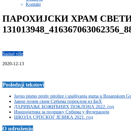
Kontakt
ПАРОХИЈСКИ ХРАМ СВЕТИ
131013948_416367063062356_8
Saznaj više
2020-12-13
Poslednji tekstovi
Javno pismo protiv pirolize i spaljivanja guma u Bosanskom G
Јавни позив свим Србима пореклом из БиХ
ДАРИВАЊЕ БОЖИЋНИХ ПОКЛОНА 2022. год
Иницијатива за подршку Србима у Федерацији
ШКОЛА СРПСКОГ ЈЕЗИКА 2021. год
O udruženju