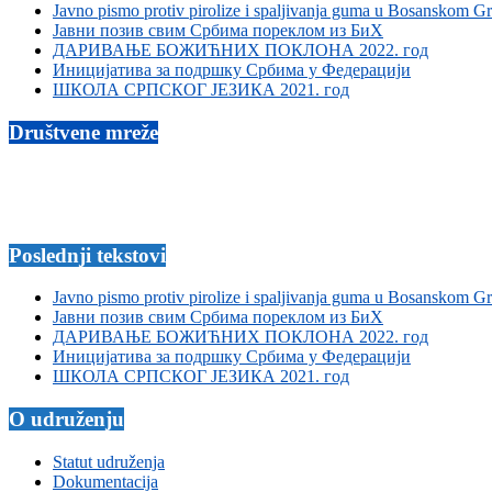
Javno pismo protiv pirolize i spaljivanja guma u Bosanskom G
Јавни позив свим Србима пореклом из БиХ
ДАРИВАЊЕ БОЖИЋНИХ ПОКЛОНА 2022. год
Иницијатива за подршку Србима у Федерацији
ШКОЛА СРПСКОГ ЈЕЗИКА 2021. год
Društvene mreže
Poslednji tekstovi
Javno pismo protiv pirolize i spaljivanja guma u Bosanskom G
Јавни позив свим Србима пореклом из БиХ
ДАРИВАЊЕ БОЖИЋНИХ ПОКЛОНА 2022. год
Иницијатива за подршку Србима у Федерацији
ШКОЛА СРПСКОГ ЈЕЗИКА 2021. год
O udruženju
Statut udruženja
Dokumentacija