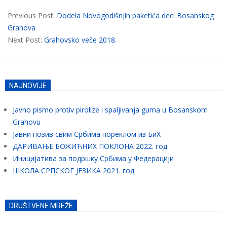
2018-
01-
Previous Post:
Dodela Novogodišnjih paketića deci Bosanskog
27
Grahova
Next Post:
Grahovsko veče 2018.
NAJNOVIJE
Javno pismo protiv pirolize i spaljivanja guma u Bosanskom
Grahovu
Јавни позив свим Србима пореклом из БиХ
ДАРИВАЊЕ БОЖИЋНИХ ПОКЛОНА 2022. год
Иницијатива за подршку Србима у Федерацији
ШКОЛА СРПСКОГ ЈЕЗИКА 2021. год
DRUŠTVENE MREŽE