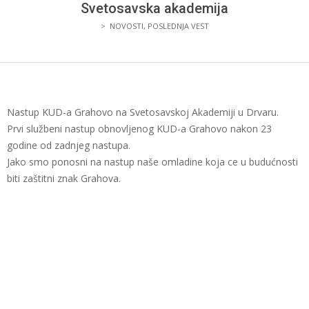
I
Svetosavska akademija
>
NOVOSTI
,
POSLEDNJA VEST
PRIJATELJA
BOSANSKOG
GRAHOVA
Nastup KUD-a Grahovo na Svetosavskoj Akademiji u Drvaru.
Prvi službeni nastup obnovljenog KUD-a Grahovo nakon 23
godine od zadnjeg nastupa.
Jako smo ponosni na nastup naše omladine koja ce u budućnosti
biti zaštitni znak Grahova.