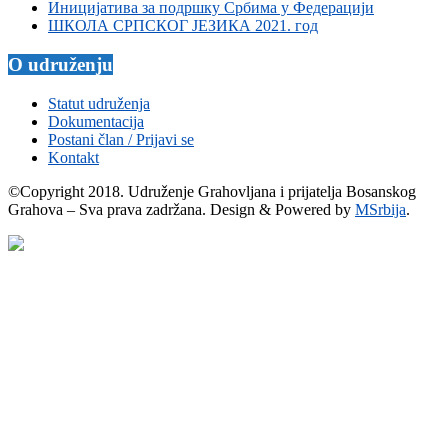
Иницијатива за подршку Србима у Федерацији
ШКОЛА СРПСКОГ ЈЕЗИКА 2021. год
O udruženju
Statut udruženja
Dokumentacija
Postani član / Prijavi se
Kontakt
©Copyright 2018. Udruženje Grahovljana i prijatelja Bosanskog
Grahova – Sva prava zadržana. Design & Powered by
MSrbija
.